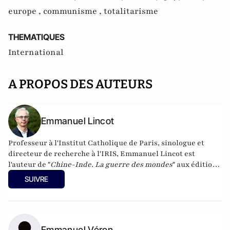
europe ,
communisme ,
totalitarisme
THEMATIQUES
International
A PROPOS DES AUTEURS
Emmanuel Lincot
Professeur à l'Institut Catholique de Paris, sinologue et
directeur de recherche à l'IRIS, Emmanuel Lincot est
l'auteur de "
Chine-Inde. La guerre des mondes
" aux éditions
Le Cerf (à paraître le 27 février).
SUIVRE
Emmanuel Véron