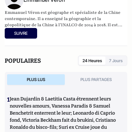
Emmanuel Véron est géographe et spécialiste de la Chine
contemporaine. Il a enseigné la géographie et la
géopolitique de la Chine à l’INALCO de 2014 à 2018. Il est
enseignant-chercheur associé à l'Ecole navale.
SUIVRE
POPULAIRES
24 Heures
7 Jours
PLUS LUS
PLUS PARTAGES
1
Jean Dujardin & Laetitia Casta étrennent leurs
nouvelles amours, Vanessa Paradis & Samuel
Benchetrit enterrent le leur; Leonardo di Caprio
fond, Victoria Beckham fait du brukini, Cristiano
Ronaldo du bisco-fils; Suri ex Cruise joue du