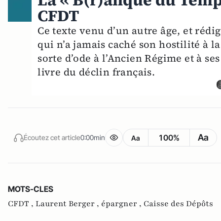
La « B(r)anque du Temps
CFDT
Ce texte venu d’un autre âge, et réd
qui n’a jamais caché son hostilité à 
sorte d’ode à l’Ancien Régime et à se
livre du déclin français.
Aa
100%
Écoutez cet article
0:00min
Aa
MOTS-CLES
CFDT ,
Laurent Berger ,
épargner ,
Caisse des Dépôts