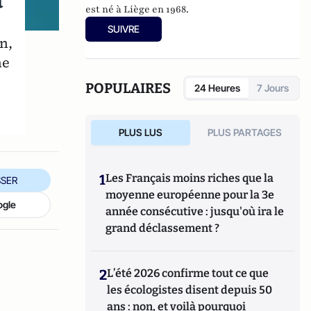
a
est né à Liège en 1968.
SUIVRE
n,
ne
POPULAIRES
24 Heures
7 Jours
PLUS LUS
PLUS PARTAGES
1
Les Français moins riches que la
SER
moyenne européenne pour la 3e
ogle
année consécutive : jusqu'où ira le
grand déclassement ?
2
L’été 2026 confirme tout ce que
les écologistes disent depuis 50
ans : non, et voilà pourquoi