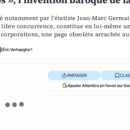
 », l’invention baroque de l
igé notamment par l’étatiste Jean-Marc Germai
la libre concurrence, constitue en lui-même u
s corporations, une page obsolète arrachée au
Éric Verhaeghe
PARTAGER
CLAS
Ajouter Atlantico en favori sur Go