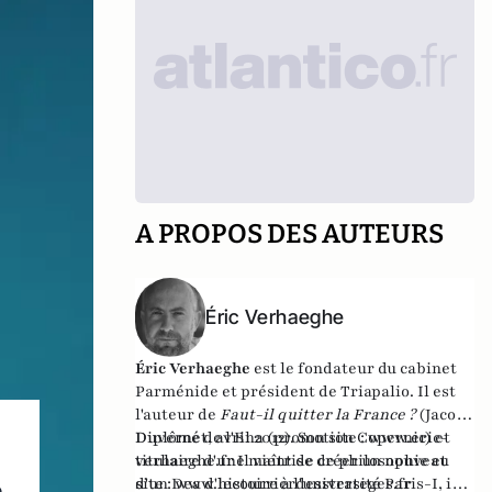
A PROPOS DES AUTEURS
Éric Verhaeghe
Éric Verhaeghe
est le fondateur du
cabinet
Parménide
et président de
Triapalio
. Il est
l'auteur de
Faut-il quitter la France ?
(Jacob-
Duvernet, avril 2012). Son site :
Diplômé de l'Ena (promotion Copernic) et
www.eric-
verhaeghe.fr
titulaire d'une maîtrise de philosophie et
Il vient de créer un nouveau
site :
d'un Dea d'histoire à l'université Paris-I, il
www.lecourrierdesstrateges.fr