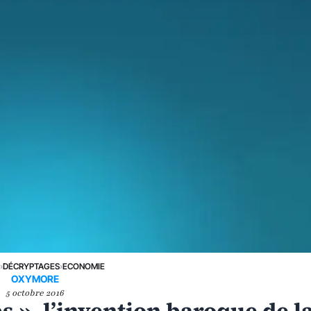
E
›
DÉCRYPTAGES
›
ECONOMIE
OXYMORE
5 octobre 2016