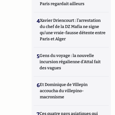
Paris regardait ailleurs
4
Xavier Driencourt : l’arrestation
du chef de la DZ Mafia ne signe
qu’une vraie-fausse détente entre
Paris et Alger
5
Gens du voyage : la nouvelle
incursion régalienne d'Attal fait
des vagues
6
Et Dominique de Villepin
accoucha du villepino-
macronisme
7
Ces quatre pays asiatiques qui