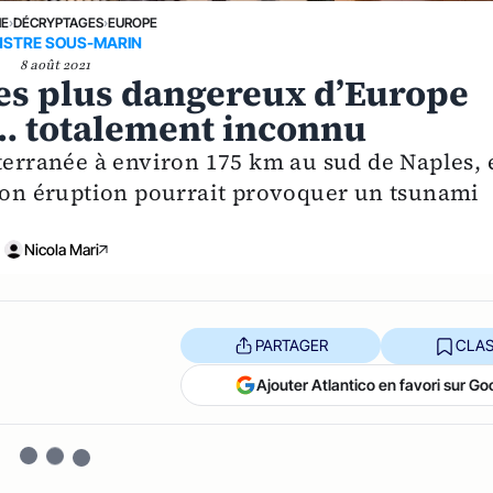
NE
›
DÉCRYPTAGES
›
EUROPE
STRE SOUS-MARIN
8 août 2021
 les plus dangereux d’Europe
… totalement inconnu
terranée à environ 175 km au sud de Naples, 
 Son éruption pourrait provoquer un tsunami
Nicola Mari
PARTAGER
CLAS
Ajouter Atlantico en favori sur Go