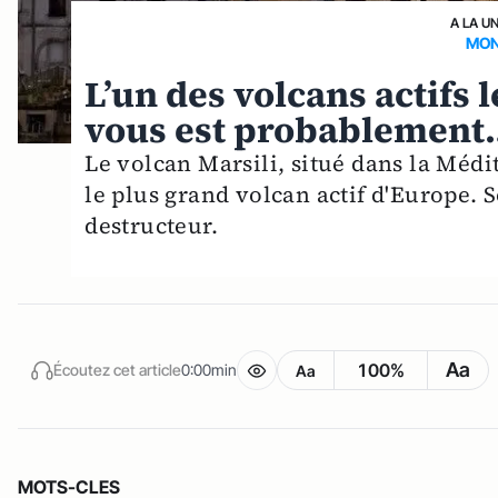
A LA U
MON
L’un des volcans actifs
vous est probablement
Le volcan Marsili, situé dans la Médi
le plus grand volcan actif d'Europe.
destructeur.
Aa
100%
Écoutez cet article
0:00min
Aa
MOTS-CLES