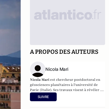
A PROPOS DES AUTEURS
Nicola Mari
Nicola Mari
est chercheur postdoctoral en
géosciences planétaires à l'université de
Pavie (Italie). Ses travaux visent à révéler la
géochimie de la surface des laves de
SUIVRE
Mercure et à calibrer l'instrument VIHI
embarqué de la mission BepiColombo. Dans