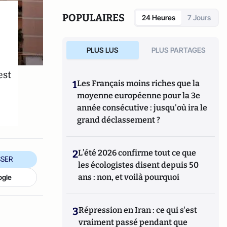
le cadre de son doctorat à l'université de
Glasgow (Royaume-Uni), il a utilisé la
POPULAIRES
24 Heures
7 Jours
géochimie sur des météorites martiennes
(coulées de lave martiennes) pour révéler la
température et la composition intérieures,
PLUS LUS
PLUS PARTAGES
les processus volcaniques et l'évolution
planétaire de Mars.
est
1
Les Français moins riches que la
moyenne européenne pour la 3e
année consécutive : jusqu'où ira le
grand déclassement ?
2
L’été 2026 confirme tout ce que
SER
les écologistes disent depuis 50
ans : non, et voilà pourquoi
ogle
3
Répression en Iran : ce qui s'est
vraiment passé pendant que