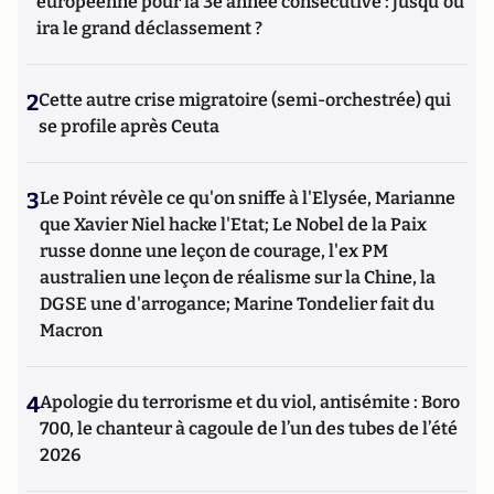
européenne pour la 3e année consécutive : jusqu'où
ira le grand déclassement ?
2
Cette autre crise migratoire (semi-orchestrée) qui
se profile après Ceuta
3
Le Point révèle ce qu'on sniffe à l'Elysée, Marianne
que Xavier Niel hacke l'Etat; Le Nobel de la Paix
russe donne une leçon de courage, l'ex PM
australien une leçon de réalisme sur la Chine, la
DGSE une d'arrogance; Marine Tondelier fait du
Macron
4
Apologie du terrorisme et du viol, antisémite : Boro
700, le chanteur à cagoule de l’un des tubes de l’été
2026