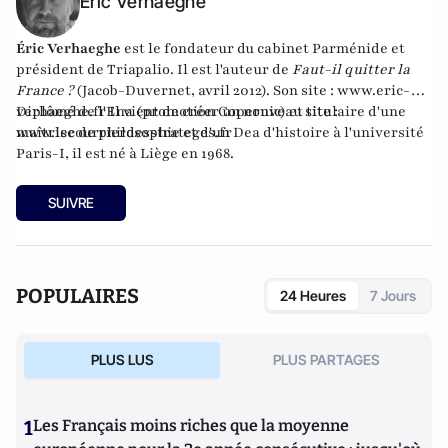
Éric Verhaeghe
Éric Verhaeghe
est le fondateur du
cabinet Parménide
et
président de
Triapalio
. Il est l'auteur de
Faut-il quitter la
France ?
(Jacob-Duvernet, avril 2012). Son site :
www.eric-
verhaeghe.fr
Diplômé de l'Ena (promotion Copernic) et titulaire d'une
Il vient de créer un nouveau site :
www.lecourrierdesstrateges.fr
maîtrise de philosophie et d'un Dea d'histoire à l'université
Paris-I, il est né à Liège en 1968.
SUIVRE
POPULAIRES
24 Heures
7 Jours
PLUS LUS
PLUS PARTAGES
1
Les Français moins riches que la moyenne