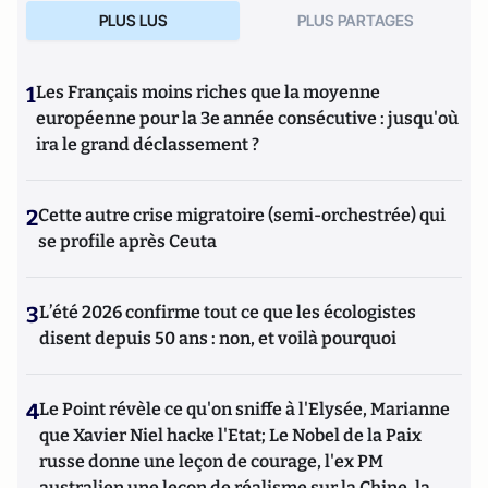
PLUS LUS
PLUS PARTAGES
1
Les Français moins riches que la moyenne
européenne pour la 3e année consécutive : jusqu'où
ira le grand déclassement ?
2
Cette autre crise migratoire (semi-orchestrée) qui
se profile après Ceuta
3
L’été 2026 confirme tout ce que les écologistes
disent depuis 50 ans : non, et voilà pourquoi
4
Le Point révèle ce qu'on sniffe à l'Elysée, Marianne
que Xavier Niel hacke l'Etat; Le Nobel de la Paix
russe donne une leçon de courage, l'ex PM
australien une leçon de réalisme sur la Chine, la