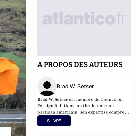
A PROPOS DES AUTEURS
Brad W. Setser
Brad W. Setser
est membre du Council on
Foreign Relations, un think tank non-
partisan américain. Son expertise comprend
la macroéconomie, les flux de capitaux
SUIVRE
mondiaux, l'analyse de la vulnérabilité
financière, la restructuration de la dette