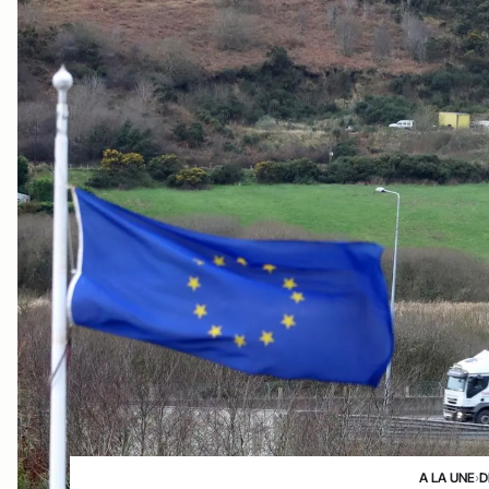
A LA UNE
›
D