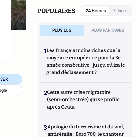
souveraine et la gestion des crises
financières. Il écrit régulièrement sur le
POPULAIRES
24 Heures
7 Jours
blog Follow the Money
PLUS LUS
PLUS PARTAGES
1
Les Français moins riches que la
moyenne européenne pour la 3e
année consécutive : jusqu'où ira le
grand déclassement ?
SER
ogle
2
Cette autre crise migratoire
(semi-orchestrée) qui se profile
après Ceuta
3
Apologie du terrorisme et du viol,
antisémite : Boro 700, le chanteur