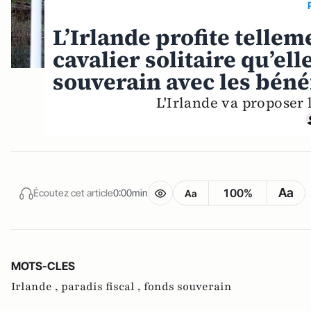
L’Irlande profite telleme
cavalier solitaire qu’ell
souverain avec les bénéf
L'Irlande va proposer 
Aa
100%
Écoutez cet article
0:00min
Aa
MOTS-CLES
Irlande ,
paradis fiscal ,
fonds souverain