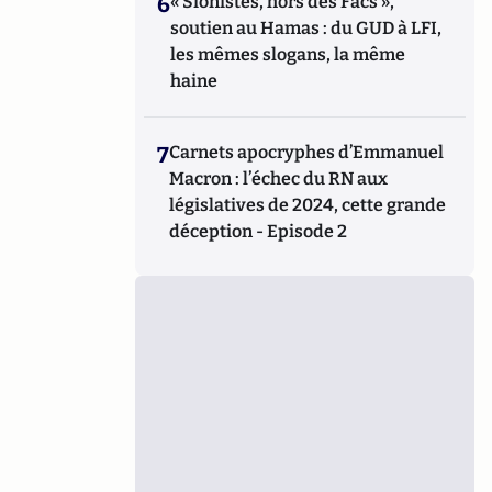
6
« Sionistes, hors des Facs »,
soutien au Hamas : du GUD à LFI,
les mêmes slogans, la même
haine
7
Carnets apocryphes d’Emmanuel
Macron : l’échec du RN aux
législatives de 2024, cette grande
déception - Episode 2