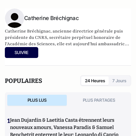
Catherine Bréchignac
Catherine Bréchignac, ancienne directrice générale puis
présidente du CNRS, secrétaire perpétuel honoraire de
l'Académie des Sciences, elle est aujourd'hui ambassadrice
déléguée à la science, la technologie et l'innovation.
SUIVRE
POPULAIRES
24 Heures
7 Jours
PLUS LUS
PLUS PARTAGES
1
Jean Dujardin & Laetitia Casta étrennent leurs
nouveaux amours, Vanessa Paradis & Samuel
Benchetrit enterrent le leur; Leonardo di Caprio