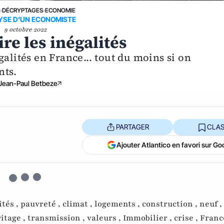
E
›
DÉCRYPTAGES
›
ECONOMIE
YSE D'UN ECONOMISTE
9 octobre 2022
re les inégalités
galités en France... tout du moins si on
nts.
Jean-Paul Betbeze
PARTAGER
CLAS
Ajouter Atlantico en favori sur Go
ités ,
pauvreté ,
climat ,
logements ,
construction ,
neuf ,
itage ,
transmission ,
valeurs ,
Immobilier ,
crise ,
France