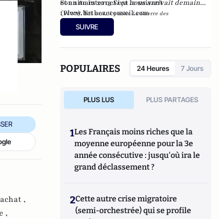
et en mars 2013
Son site internet est le suivant
Si ça nous arrivait demain...
(Plon). En
:
www.betbezeconseil.com
2016, il publie
La Guerre des
et en 2017 "La
Mondialisations
, aux éditions
Economica
SUIVRE
France, ce malade imaginaire" chez le même
éditeur.
POPULAIRES
24 Heures
7 Jours
PLUS LUS
PLUS PARTAGES
SER
1
Les Français moins riches que la
ogle
moyenne européenne pour la 3e
année consécutive : jusqu'où ira le
grand déclassement ?
achat ,
2
Cette autre crise migratoire
(semi-orchestrée) qui se profile
 ,