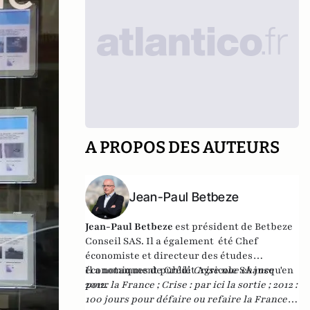
A PROPOS DES AUTEURS
Jean-Paul Betbeze
Jean-Paul Betbeze
est président de Betbeze
Conseil SAS. Il a également été Chef
économiste et directeur des études
économiques de Crédit Agricole SA jusqu'en
Il a notamment publié
Crise une chance
2012.
pour la France
;
Crise : par ici la sortie
;
2012 :
100 jours pour défaire ou refaire la France
,