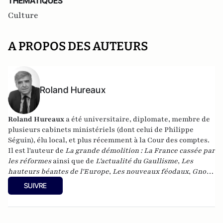
THEMATIQUES
Culture
A PROPOS DES AUTEURS
Roland Hureaux
Roland Hureaux
a été universitaire, diplomate, membre de
plusieurs cabinets ministériels (dont celui de Philippe
Séguin), élu local, et plus récemment à la Cour des comptes.
Il est l'auteur de
La grande démolition : La France cassée par
les réformes
ainsi que de
L'actualité du Gaullisme
,
Les
hauteurs béantes de l'Europe
,
Les nouveaux féodaux
,
Gnose
et gnostiques des origines à nos jours
.
SUIVRE