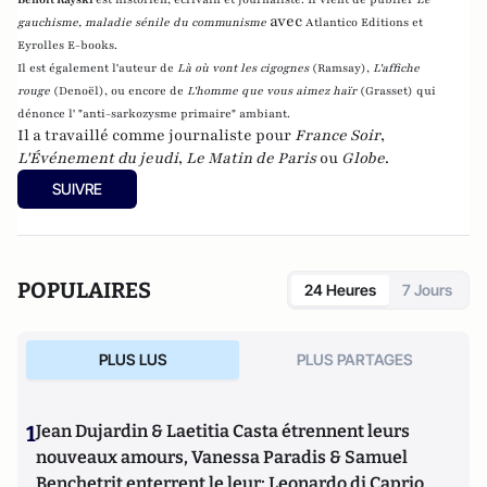
avec
gauchisme, maladie sénile du communisme
Atlantico Editions et
Eyrolles E-books.
Il est également l'auteur de
Là où vont les cigognes
(Ramsay),
L'affiche
rouge
(Denoël), ou encore de
L'homme que vous aimez haïr
(Grasset)
qui
dénonce l' "anti-sarkozysme primaire" ambiant.
Il a travaillé comme journaliste pour
France Soir
,
L'Événement du jeudi
,
Le Matin de Paris
ou
Globe
.
SUIVRE
POPULAIRES
24 Heures
7 Jours
PLUS LUS
PLUS PARTAGES
1
Jean Dujardin & Laetitia Casta étrennent leurs
nouveaux amours, Vanessa Paradis & Samuel
Benchetrit enterrent le leur; Leonardo di Caprio