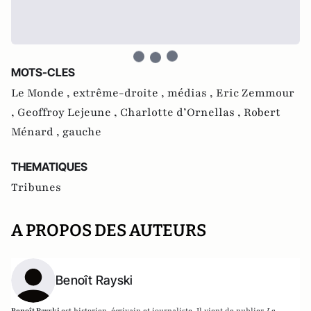
MOTS-CLES
Le Monde ,
extrême-droite ,
médias ,
Eric Zemmour
,
Geoffroy Lejeune ,
Charlotte d’Ornellas ,
Robert
Ménard ,
gauche
THEMATIQUES
Tribunes
A PROPOS DES AUTEURS
Benoît Rayski
Benoît Rayski
est historien, écrivain et journaliste. Il vient de publier
Le