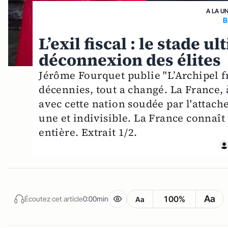
A LA U
B
L’exil fiscal : le stade u
déconnexion des élites
Jérôme Fourquet publie "L’Archipel f
décennies, tout a changé. La France, à
avec cette nation soudée par l'attac
une et indivisible. La France connaît u
entière. Extrait 1/2.
Aa
100%
Écoutez cet article
0:00min
Aa