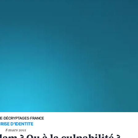
NE
›
DÉCRYPTAGES
›
FRANCE
RISE D'IDENTITE
8 mars 2011