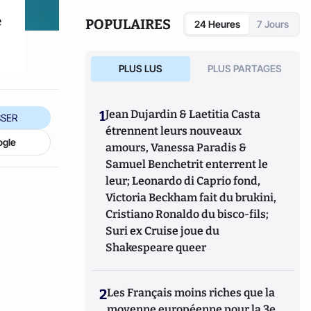
souci de la vérité
vient d'être publié
e
(éditions de l'Artilleur). Son site
POPULAIRES
24 Heures
7 Jours
:
www.micheletribalat.fr
PLUS LUS
PLUS PARTAGES
1
Jean Dujardin & Laetitia Casta
SER
étrennent leurs nouveaux
ogle
amours, Vanessa Paradis &
Samuel Benchetrit enterrent le
leur; Leonardo di Caprio fond,
Victoria Beckham fait du brukini,
Cristiano Ronaldo du bisco-fils;
Suri ex Cruise joue du
Shakespeare queer
2
Les Français moins riches que la
moyenne européenne pour la 3e