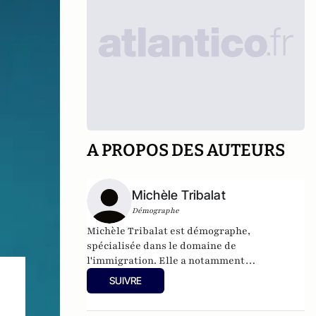
A PROPOS DES AUTEURS
Michèle Tribalat
Démographe
Michèle Tribalat
est démographe,
spécialisée dans le domaine de
l'immigration. Elle a notamment
écrit
Assimilation : la fin du modèle
SUIVRE
français
aux éditions du Toucan (2013). Son
dernier ouvrage
Immigration, idéologie et