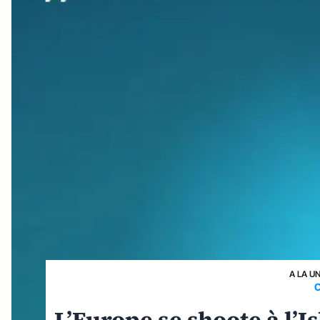
A LA U
C