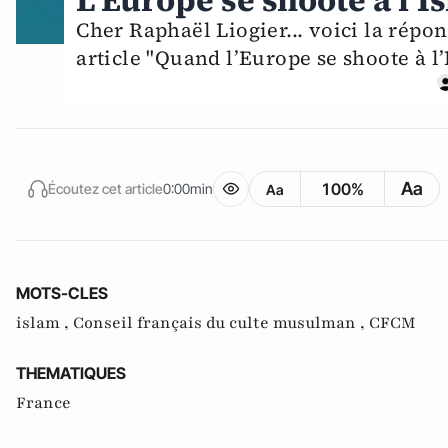
L’Europe se shoote à l’Is
Cher Raphaël Liogier... voici la répo
article "Quand l’Europe se shoote à l’
Aa
100%
Écoutez cet article
0:00min
Aa
MOTS-CLES
islam ,
Conseil français du culte musulman ,
CFCM
THEMATIQUES
France