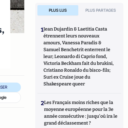
PLUS LUS
PLUS PARTAGES
s,
1
Jean Dujardin & Laetitia Casta
étrennent leurs nouveaux
amours, Vanessa Paradis &
,
Samuel Benchetrit enterrent le
leur; Leonardo di Caprio fond,
Victoria Beckham fait du brukini,
Cristiano Ronaldo du bisco-fils;
Suri ex Cruise joue du
Shakespeare queer
SER
ogle
2
Les Français moins riches que la
moyenne européenne pour la 3e
année consécutive : jusqu'où ira le
grand déclassement ?