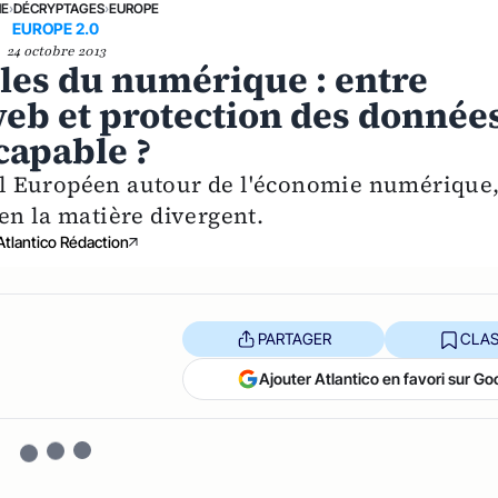
NE
›
DÉCRYPTAGES
›
EUROPE
EUROPE 2.0
24 octobre 2013
lles du numérique : entre
web et protection des donnée
 capable ?
seil Européen autour de l'économie numérique
e en la matière divergent.
Atlantico Rédaction
PARTAGER
CLAS
Ajouter Atlantico en favori sur Go