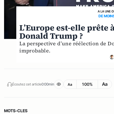
A LA UNE
›
D
DE MOIN
L’Europe est-elle prête 
Donald Trump ?
La perspective d’une réélection de 
improbable.
Aa
100%
Écoutez cet article
0:00min
Aa
MOTS-CLES