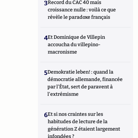
3
Record du CAC 40 mais
croissance nulle : voilà ce que
révèle le paradoxe français
4
Et Dominique de Villepin
accoucha du villepino-
macronisme
5
Demokratie leben! : quand la
démocratie allemande, financée
par l'État, sert de paravent à
l'extrémisme
6
Et si nos craintes sur les
habitudes de lecture de la
génération Z étaient largement
infondées ?