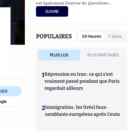
est également l'auteur de
Questions
internationales en fiches
(Ellipses, 2025
SUIVRE
(cinquième édition)) et de
Théories des
relations internationales
(Ellipses 2016).
POPULAIRES
24 Heures
7 Jours
PLUS LUS
PLUS PARTAGES
1
Répression en Iran : ce qui s'est
vraiment passé pendant que Paris
regardait ailleurs
SER
ogle
2
Immigration : les (très) faux-
semblants européens après Ceuta