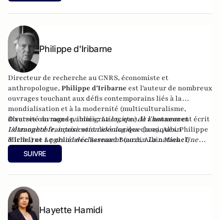
Colin).
Philippe d'Iribarne
Directeur de recherche au CNRS, économiste et
anthropologue,
Philippe d'Iribarne
est l'auteur de nombreux
ouvrages touchant aux défis contemporains liés à la
mondialisation et à la modernité (multiculturalisme,
diversité du monde, immigration, etc.). Il a notamment écrit
D'autres ouvrages publiés :
La logique de l'honneur
et
Islamophobie, intoxication idéologique
L'étrangeté française
sont devenus des classiques. Philippe
(2019, Albin
Michel) et
d'Iribarne a publié avec Bernard Bourdin
Le grand déclassement
(2022, Albin Michel)
La nation : Une
ou
ressource d'avenir
L'islam devant la démocratie
chez Artège éditions (2022).
(Gallimard, 2013).
SUIVRE
Hayette Hamidi