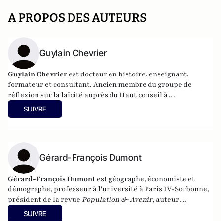
A PROPOS DES AUTEURS
Guylain Chevrier
Guylain Chevrier
est docteur en histoire, enseignant,
formateur et consultant. Ancien membre du groupe de
réflexion sur la laïcité auprès du Haut conseil à
l’intégration. Dernier ouvrage :
Laïcité, émancipation et
SUIVRE
travail social,
L’Harmattan, sous la direction de Guylain
Chevrier, juillet 2017, 270 pages.
Gérard-François Dumont
Gérard-François Dumont
est géographe, économiste et
démographe, professeur à l'université à Paris IV-Sorbonne,
président de la revue
Population & Avenir
, auteur
notamment de
Populations et Territoires de France en 2030
SUIVRE
(L’Harmattan),
et
de
Géopolitique de l’Europe
(Armand