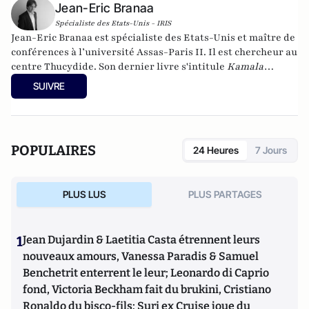
Jean-Eric Branaa
Spécialiste des Etats-Unis - IRIS
Jean-Eric Branaa est spécialiste des Etats-Unis et maître de
conférences à l’université Assas-Paris II. Il est chercheur au
centre Thucydide. Son dernier livre s'intitule
Kamala
Harris, l'Amérique du futur
(Nouveau Monde éditions,
SUIVRE
collection Chronos, poche, 2024). Il est également l'auteur de
Hillary, une présidente des Etats-Unis
(Eyrolles, 2015),
Qui
veut la peau du Parti républicain ? L’incroyable Donald
Trump
(Passy, 2016),
Trumpland, portrait d'une Amérique
POPULAIRES
24 Heures
7 Jours
divisée
(Privat, 2017),
1968: Quand l'Amérique
gronde
(Privat, 2018),
Et s’il gagnait encore ?
(VA éditions,
2018),
Joe Biden : le 3e mandat de Barack Obama
(VA éditions,
PLUS LUS
PLUS PARTAGES
2019), la
biographie de Joe Biden
(Nouveau Monde, 2020) et
Géopolitique des Etats-Unis
(Puf, 2022).
1
Jean Dujardin & Laetitia Casta étrennent leurs
nouveaux amours, Vanessa Paradis & Samuel
Benchetrit enterrent le leur; Leonardo di Caprio
fond, Victoria Beckham fait du brukini, Cristiano
Ronaldo du bisco-fils; Suri ex Cruise joue du