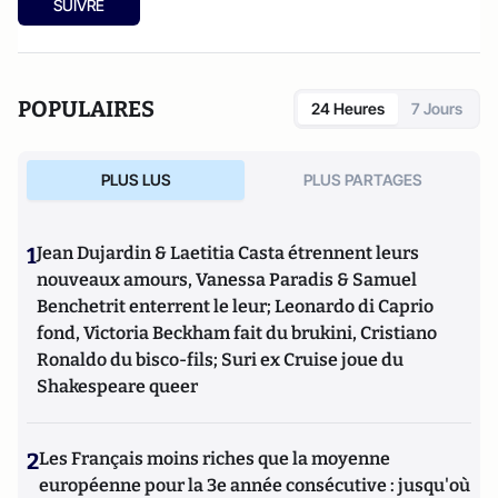
SUIVRE
l’ouvrage collectif dirigé par Pierre-André Taguieff
LFI,
anatomie d’une perversion
aux éditions David Reinharc
(2026).
POPULAIRES
24 Heures
7 Jours
PLUS LUS
PLUS PARTAGES
1
Jean Dujardin & Laetitia Casta étrennent leurs
nouveaux amours, Vanessa Paradis & Samuel
Benchetrit enterrent le leur; Leonardo di Caprio
fond, Victoria Beckham fait du brukini, Cristiano
Ronaldo du bisco-fils; Suri ex Cruise joue du
Shakespeare queer
2
Les Français moins riches que la moyenne
européenne pour la 3e année consécutive : jusqu'où