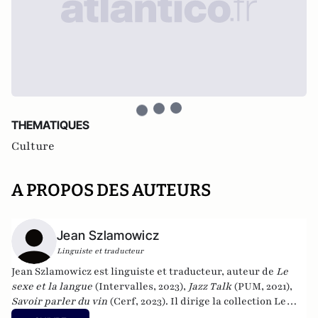
THEMATIQUES
Culture
A PROPOS DES AUTEURS
Jean Szlamowicz
Linguiste et traducteur
Jean Szlamowicz est linguiste et traducteur, auteur de
Le
sexe et la langue
(Intervalles, 2023),
Jazz Talk
(PUM, 2021),
Savoir parler du vin
(Cerf, 2023). Il dirige la collection Le
point sur les idées aux éditions Intervalles et a participé à