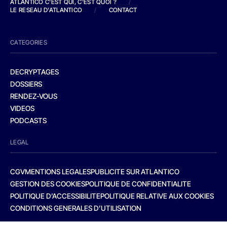
ATLANTICO C'EST QUI, C'EST QUOI ?
/
LE RESEAU D'ATLANTICO
/
CONTACT
CATEGORIES
DECRYPTAGES
DOSSIERS
RENDEZ-VOUS
VIDEOS
PODCASTS
LEGAL
CGV
MENTIONS LEGALES
PUBLICITE SUR ATLANTICO
GESTION DES COOKIES
POLITIQUE DE CONFIDENTIALITE
POLITIQUE D’ACCESSIBILITE
POLITIQUE RELATIVE AUX COOKIES
CONDITIONS GENERALES D’UTILISATION