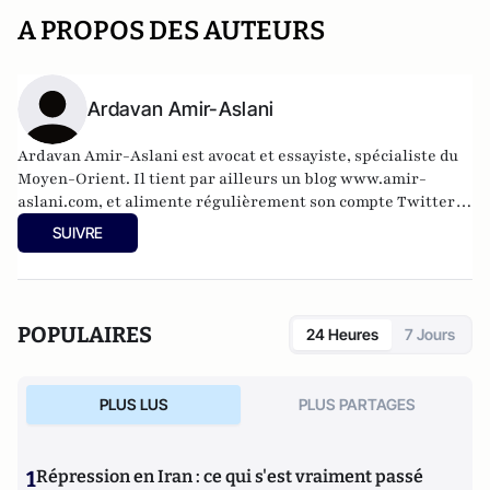
A PROPOS DES AUTEURS
Ardavan Amir-Aslani
Ardavan Amir-Aslani est avocat et essayiste, spécialiste du
Moyen-Orient. Il tient par ailleurs un blog
www.amir-
aslani.com
, et alimente régulièrement son compte Twitter:
@a_amir_aslani.
SUIVRE
POPULAIRES
24 Heures
7 Jours
PLUS LUS
PLUS PARTAGES
1
Répression en Iran : ce qui s'est vraiment passé