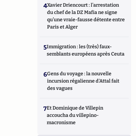
4
Xavier Driencourt : l’arrestation
du chef de la DZ Mafia ne signe
qu’une vraie-fausse détente entre
Paris et Alger
5
Immigration : les (très) faux-
semblants européens après Ceuta
6
Gens du voyage : la nouvelle
incursion régalienne d'Attal fait
des vagues
7
Et Dominique de Villepin
accoucha du villepino-
macronisme