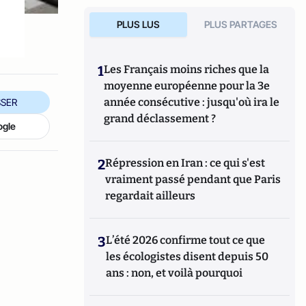
PLUS LUS
PLUS PARTAGES
1
Les Français moins riches que la
moyenne européenne pour la 3e
année consécutive : jusqu'où ira le
SER
grand déclassement ?
ogle
2
Répression en Iran : ce qui s'est
vraiment passé pendant que Paris
regardait ailleurs
3
L’été 2026 confirme tout ce que
les écologistes disent depuis 50
ans : non, et voilà pourquoi