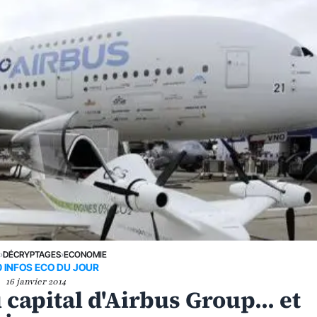
E
›
DÉCRYPTAGES
›
ECONOMIE
0 INFOS ECO DU JOUR
16 janvier 2014
capital d'Airbus Group... et