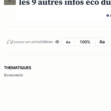
les 9 autres infos éco du
Aa
100%
Écoutez cet article
0:00min
Aa
THEMATIQUES
Economie