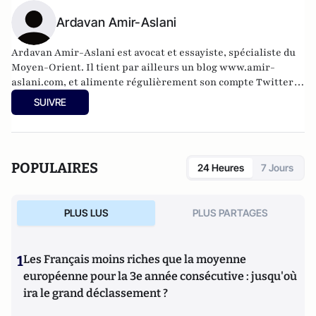
Ardavan Amir-Aslani
Ardavan Amir-Aslani est avocat et essayiste, spécialiste du
Moyen-Orient. Il tient par ailleurs un blog
www.amir-
aslani.com
, et alimente régulièrement son compte Twitter:
@a_amir_aslani.
SUIVRE
POPULAIRES
24 Heures
7 Jours
PLUS LUS
PLUS PARTAGES
1
Les Français moins riches que la moyenne
européenne pour la 3e année consécutive : jusqu'où
ira le grand déclassement ?