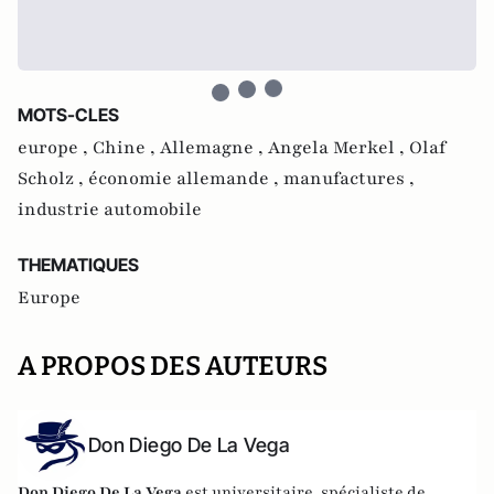
MOTS-CLES
europe ,
Chine ,
Allemagne ,
Angela Merkel ,
Olaf
Scholz ,
économie allemande ,
manufactures ,
industrie automobile
THEMATIQUES
Europe
A PROPOS DES AUTEURS
Don Diego De La Vega
Don Diego De La Vega
est universitaire, spécialiste de