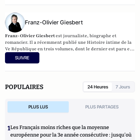
la guerre froide, Intelligence de la France. Il collabore
régulièrement à la revue Etudes.
Franz-Olivier Giesbert
Franz-Olivier Giesbert
est journaliste, biographe et
romancier. Il a récemment publié une Histoire intime de la
Ve République en trois volumes, dont le dernier est paru en
novembre 2023.
SUIVRE
POPULAIRES
24 Heures
7 Jours
PLUS LUS
PLUS PARTAGES
1
Les Français moins riches que la moyenne
européenne pour la 3e année consécutive : jusqu'où