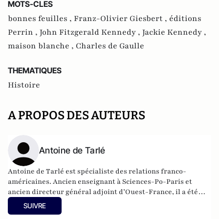
MOTS-CLES
bonnes feuilles ,
Franz-Olivier Giesbert ,
éditions
Perrin ,
John Fitzgerald Kennedy ,
Jackie Kennedy ,
maison blanche ,
Charles de Gaulle
THEMATIQUES
Histoire
A PROPOS DES AUTEURS
Antoine de Tarlé
Antoine de Tarlé est spécialiste des relations franco-
américaines. Ancien enseignant à Sciences-Po-Paris et
ancien directeur général adjoint d’Ouest-France, il a été
coauteur de nombreux ouvrages, notamment Television and
SUIVRE
Political Life, Les Enjeux de la fin du siècle, Dictionnaire de