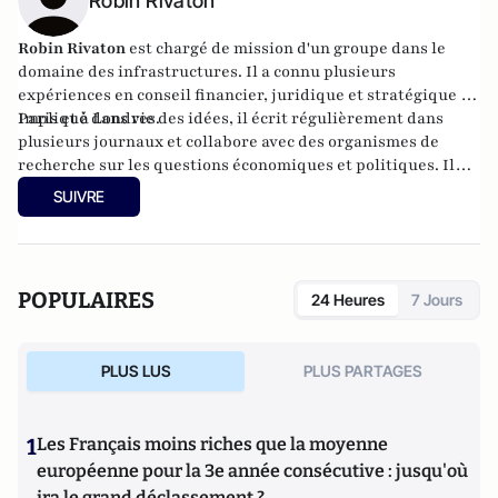
Robin Rivaton
Robin Rivaton
est chargé de mission d'un groupe dans le
domaine des infrastructures. Il a connu plusieurs
expériences en conseil financier, juridique et stratégique à
Paris et à Londres.
Impliqué dans vie des idées, il écrit régulièrement dans
plusieurs journaux et collabore avec des organismes de
recherche sur les questions économiques et politiques. Il
siège au Conseil scientifique du think-tank Fondapol où il a
SUIVRE
publié différents travaux sur la compétitivité, l'industrie ou
les nouvelles technologies. Il est diplômé de l’ESCP Europe
et de Sciences Po.
POPULAIRES
24 Heures
7 Jours
PLUS LUS
PLUS PARTAGES
1
Les Français moins riches que la moyenne
européenne pour la 3e année consécutive : jusqu'où
ira le grand déclassement ?