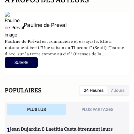
A PROPOS DES AUTEURS
Pauline de Préval
Pauline de Préval
est romancière et essayiste. Elle a
notamment écrit "Une saison au Thoronet" (Seuil), "Jeanne
d'Arc, sur la terre comme au ciel" (Presses de la
Renaissance), "L'Or du chemin" (Albin Michel ) et un
SUIVRE
"Dictionnaire amoureux des cathédrales" (Plon).
POPULAIRES
24 Heures
7 Jours
PLUS LUS
PLUS PARTAGES
1
Jean Dujardin & Laetitia Casta étrennent leurs