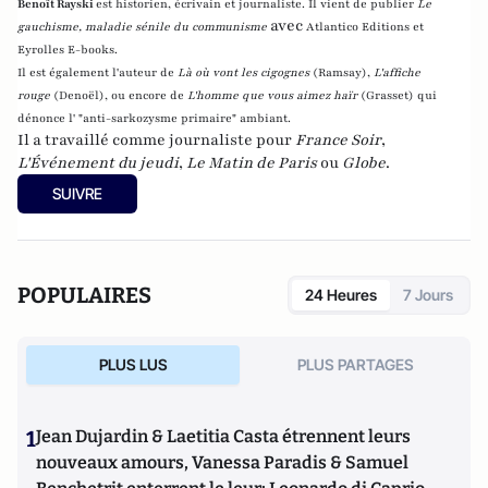
Benoît Rayski
est historien, écrivain et journaliste. Il vient de publier
Le
avec
gauchisme, maladie sénile du communisme
Atlantico Editions et
Eyrolles E-books.
Il est également l'auteur de
Là où vont les cigognes
(Ramsay),
L'affiche
rouge
(Denoël), ou encore de
L'homme que vous aimez haïr
(Grasset)
qui
dénonce l' "anti-sarkozysme primaire" ambiant.
Il a travaillé comme journaliste pour
France Soir
,
L'Événement du jeudi
,
Le Matin de Paris
ou
Globe
.
SUIVRE
POPULAIRES
24 Heures
7 Jours
PLUS LUS
PLUS PARTAGES
1
Jean Dujardin & Laetitia Casta étrennent leurs
nouveaux amours, Vanessa Paradis & Samuel