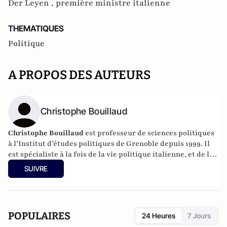
Der Leyen ,
première ministre italienne
THEMATIQUES
Politique
A PROPOS DES AUTEURS
Christophe Bouillaud
Christophe Bouillaud
est professeur de sciences politiques
à l’Institut d’études politiques de Grenoble depuis 1999. Il
est spécialiste à la fois de la vie politique italienne, et de la
vie politique européenne, en particulier sous l’angle des
SUIVRE
partis.
POPULAIRES
24 Heures
7 Jours