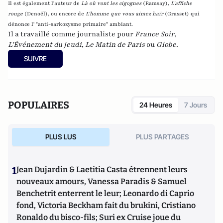
Il est également l'auteur de
Là où vont les cigognes
(Ramsay),
L'affiche
rouge
(Denoël), ou encore de
L'homme que vous aimez haïr
(Grasset)
qui
dénonce l' "anti-sarkozysme primaire" ambiant.
Il a travaillé comme journaliste pour
France Soir
,
L'Événement du jeudi
,
Le Matin de Paris
ou
Globe
.
SUIVRE
POPULAIRES
24 Heures
7 Jours
PLUS LUS
PLUS PARTAGES
1
Jean Dujardin & Laetitia Casta étrennent leurs
nouveaux amours, Vanessa Paradis & Samuel
Benchetrit enterrent le leur; Leonardo di Caprio
fond, Victoria Beckham fait du brukini, Cristiano
Ronaldo du bisco-fils; Suri ex Cruise joue du