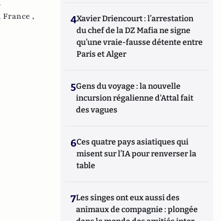
,
,
France ,
4
Xavier Driencourt : l’arrestation
du chef de la DZ Mafia ne signe
qu’une vraie-fausse détente entre
Paris et Alger
5
Gens du voyage : la nouvelle
incursion régalienne d'Attal fait
des vagues
6
Ces quatre pays asiatiques qui
misent sur l’IA pour renverser la
table
7
Les singes ont eux aussi des
animaux de compagnie : plongée