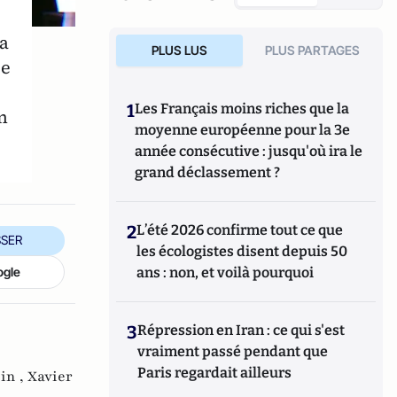
 a
PLUS LUS
PLUS PARTAGES
le
1
Les Français moins riches que la
n
moyenne européenne pour la 3e
année consécutive : jusqu'où ira le
grand déclassement ?
2
L’été 2026 confirme tout ce que
SER
les écologistes disent depuis 50
ogle
ans : non, et voilà pourquoi
3
Répression en Iran : ce qui s'est
vraiment passé pendant que
Paris regardait ailleurs
in ,
Xavier