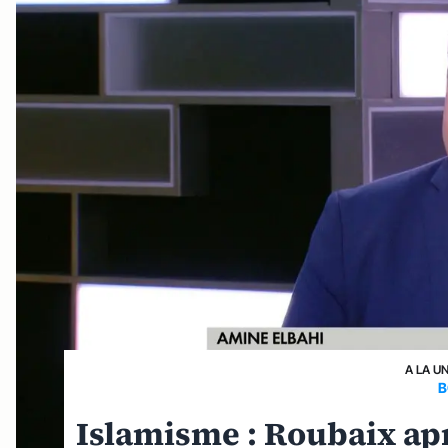
A LA U
B
Islamisme : Roubaix apr