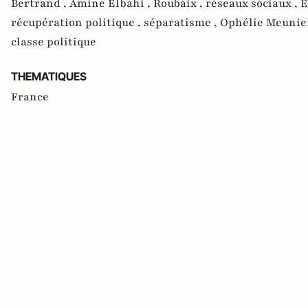
Bertrand ,
Amine Elbahi ,
Roubaix ,
réseaux sociaux ,
E
récupération politique ,
séparatisme ,
Ophélie Meunie
classe politique
THEMATIQUES
France