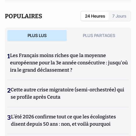
l’association Norouz (
https://norouz.org/
) qui accompagne le
mouvement « Femme Vie Liberté » pour une nouvelle ère en
POPULAIRES
24 Heures
7 Jours
Iran.
PLUS LUS
PLUS PARTAGES
1
Les Français moins riches que la moyenne
européenne pour la 3e année consécutive : jusqu'où
ira le grand déclassement ?
2
Cette autre crise migratoire (semi-orchestrée) qui
se profile après Ceuta
3
L’été 2026 confirme tout ce que les écologistes
disent depuis 50 ans : non, et voilà pourquoi