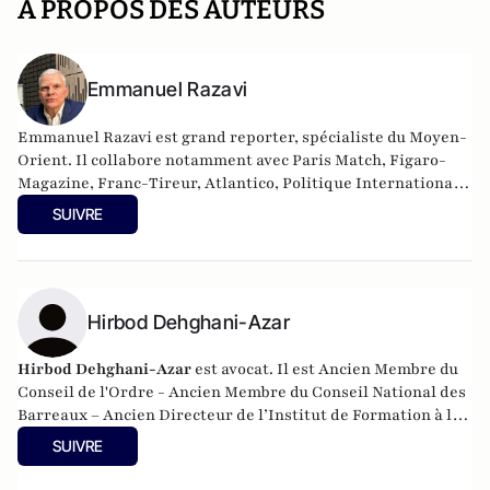
A PROPOS DES AUTEURS
Emmanuel Razavi
Emmanuel Razavi est grand reporter, spécialiste du Moyen-
Orient. Il collabore notamment avec Paris Match, Figaro-
Magazine, Franc-Tireur, Atlantico, Politique Internationale,
Écran de Veille et Valeurs Actuelles. Il a réalisé plusieurs
SUIVRE
documentaires sur les groupes islamistes au Moyen-Orient,
diffusés sur Arte, Planète et M6, qui ont eu un large
retentissement. Auteur d’une dizaine d’ouvrages, son
dernier livre, « La Pieuvre de Téhéran » (Cerf, 2025), révèle
les ingérences et les réseaux d’espionnage de la République
Hirbod Dehghani-Azar
islamique d’Iran en France et en Europe. Il intervient
régulièrement sur les ondes d’Europe 1, Sud Radio, LCI et
Hirbod Dehghani-Azar
est avocat. Il est Ancien Membre du
CNews, pour parler du Moyen-Orient et de l’Iran. Il est
Conseil de l'Ordre - Ancien Membre du Conseil National des
diplômé en géopolitique et relations internationales (IEP).
Barreaux – Ancien Directeur de l’Institut de Formation à la
Médiation et à la Négociation, Médiateur - Formateur -
SUIVRE
Ambassadeur de l'amiable, Il obtient le Prix de la Laïcité
2023 dans la catégorie internationale. Il préside