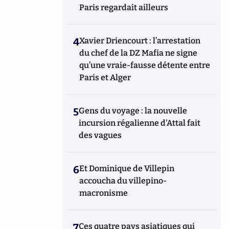
Paris regardait ailleurs
4
Xavier Driencourt : l’arrestation
du chef de la DZ Mafia ne signe
qu’une vraie-fausse détente entre
Paris et Alger
5
Gens du voyage : la nouvelle
incursion régalienne d'Attal fait
des vagues
6
Et Dominique de Villepin
accoucha du villepino-
macronisme
7
Ces quatre pays asiatiques qui