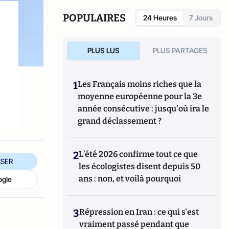
POPULAIRES
24 Heures
7 Jours
PLUS LUS
PLUS PARTAGES
1
Les Français moins riches que la
moyenne européenne pour la 3e
année consécutive : jusqu'où ira le
grand déclassement ?
2
L’été 2026 confirme tout ce que
SER
les écologistes disent depuis 50
ans : non, et voilà pourquoi
ogle
3
Répression en Iran : ce qui s'est
vraiment passé pendant que