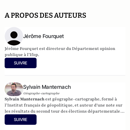
A PROPOS DES AUTEURS
Jérôme Fourquet
Jérôme Fourquet est directeur du Département opinion
publique à l’
Ifop
.
SUIVRE
Sylvain Manternach
Géographe-cartographe
Sylvain Manternach
est géographe-cartographe, formé à
l’Institut français de géopolitique, et auteur d'une note sur
les résultats du second tour des élections départementales
co-écrite avec Jérome Fourquet, Directeur du département
SUIVRE
Opinion et stratégie d'entreprises de l'Ifop. Parmi ses
publications, on retrouve notamment :
Perpignan, une ville