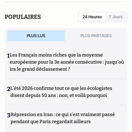
avant le Fron
t (avec Jérôme Fourquet et Nicolas Lebourg,
Fondation Jean Jaurè),
Karim vote à gauche et son voisin vote
POPULAIRES
24 Heures
7 Jours
FN
(collectif sous la direction de Jérôme Fourquet, éditions
de l'Aube),
L'an prochain à Jérusalem
(avec Jérôme Fourquet,
éditions de l'Aube). Prochainement, une double note de
PLUS LUS
PLUS PARTAGES
Sylvain Manternach (avec Jérôme Fourquet) sur la crise
migratoire à Calais et la très nette augmentation du vote FN,
paraîtra à la Fondapol.
1
Les Français moins riches que la moyenne
européenne pour la 3e année consécutive : jusqu'où
ira le grand déclassement ?
2
L’été 2026 confirme tout ce que les écologistes
disent depuis 50 ans : non, et voilà pourquoi
3
Répression en Iran : ce qui s'est vraiment passé
pendant que Paris regardait ailleurs