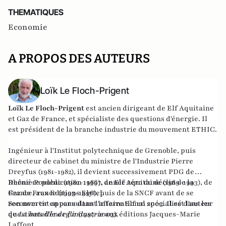
THEMATIQUES
Economie
A PROPOS DES AUTEURS
Loïk Le Floch-Prigent
Loïk Le Floch-Prigent
est ancien dirigeant de Elf Aquitaine
et Gaz de France, et spécialiste des questions d'énergie. Il
est président de la branche industrie du mouvement ETHIC.
Ingénieur à l'Institut polytechnique de Grenoble, puis
directeur de cabinet du ministre de l'Industrie Pierre
Dreyfus (1981-1982), il devient successivement PDG de
Rhône-Poulenc (1982-1986), de Elf Aquitaine (1989-1993), de
Dernière publication :
1997, année zéro du déclin de la
Gaz de France (1993-1996), puis de la SNCF avant de se
France
, aux Editions Elytel.
reconvertir en consultant international spécialisé dans les
Son nom est apparu dans l'affaire Elf en 2003. Il est l'auteur
questions d'énergie (1997-2003).
de
La bataille de l'industrie
aux éditions Jacques-Marie
Laffont.