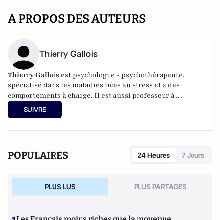
A PROPOS DES AUTEURS
Thierry Gallois
Thierry Gallois
est psychologue - psychothérapeute,
spécialisé dans les maladies liées au stress et à des
comportements à charge. Il est aussi professeur à
l'Université Lille III. Il est l’auteur de
Psychologie de
SUIVRE
l'argent
(2003) et de
Victime attitude
(2009, Editions de
l’Archipel).
POPULAIRES
24 Heures
7 Jours
PLUS LUS
PLUS PARTAGES
Les Français moins riches que la moyenne