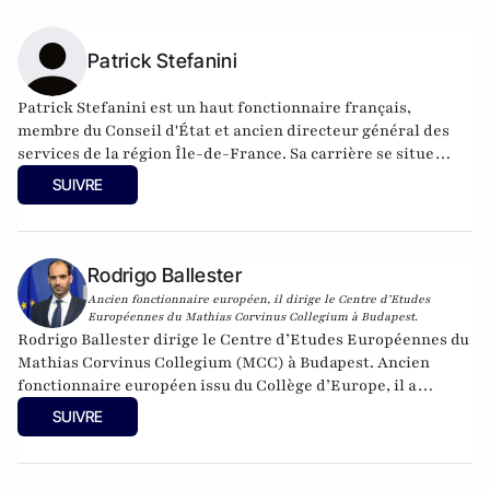
Patrick Stefanini
Patrick Stefanini est un haut fonctionnaire français,
membre du Conseil d'État et ancien directeur général des
services de la région Île-de-France. Sa carrière se situe
entre l'administration et la politique. Diplômé de l'ENA en
SUIVRE
1979, il soutient Chirac avant de devenir un proche
conseiller d'Alain Juppé lorsque ce dernier est entré à
Matignon en 1995. Il s'est démarqué notamment lors de
batailles électorales réputées difficiles ; il fut ainsi l'artisan
Rodrigo Ballester
de la victoire de Jacques Chirac à la présidentielle en 1995,
Ancien fonctionnaire européen, il dirige le Centre d’Etudes
de celle de Valérie Pécresse aux élections régionales de 2015,
Européennes du Mathias Corvinus Collegium à Budapest.
avant donc de conduire François Fillon à la victoire de la
Rodrigo Ballester dirige le Centre d’Etudes Européennes du
primaire, fin 2016. En mars 2017, il renonce à ses fonctions de
Mathias Corvinus Collegium (MCC) à Budapest. Ancien
directeur de campagne de François Fillon. Patrick Stefanini
fonctionnaire européen issu du Collège d’Europe, il a
est directeur de campagne de Valérie Pécresse dans le cadre
notamment été membre de cabinet du Commissaire à
SUIVRE
de l'élection présidentielle de 2022.
l’Éducation et à la Culture de 2014 à 2019. Twitter :
@rodballester