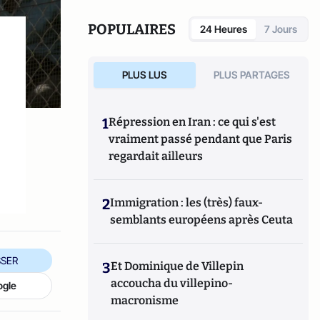
POPULAIRES
24 Heures
7 Jours
PLUS LUS
PLUS PARTAGES
1
Répression en Iran : ce qui s'est
vraiment passé pendant que Paris
regardait ailleurs
2
Immigration : les (très) faux-
semblants européens après Ceuta
SER
3
Et Dominique de Villepin
accoucha du villepino-
ogle
macronisme