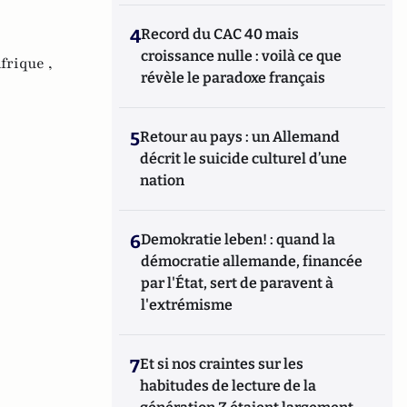
4
Record du CAC 40 mais
croissance nulle : voilà ce que
frique ,
révèle le paradoxe français
5
Retour au pays : un Allemand
décrit le suicide culturel d’une
nation
6
Demokratie leben! : quand la
démocratie allemande, financée
par l'État, sert de paravent à
l'extrémisme
7
Et si nos craintes sur les
habitudes de lecture de la