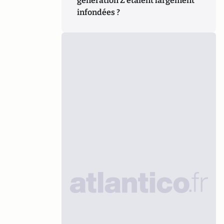
génération Z étaient largement
infondées ?