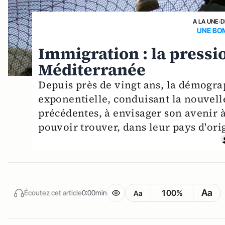
A LA UNE
›
D
UNE BO
Immigration : la press
Méditerranée
Depuis près de vingt ans, la démogra
exponentielle, conduisant la nouvell
précédentes, à envisager son avenir à
pouvoir trouver, dans leur pays d'origi
Aa
100%
Écoutez cet article
0:00min
Aa