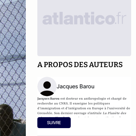
A PROPOS DES AUTEURS
Jacques Barou
Jacques Barou
est docteur en anthropologie et chargé de
recherche au CNRS. Il enseigne les politiques
d’immigration et d’intégration en Europe à l'université de
Grenoble. Son dernier ouvrage s'intitule
La Planète des
migrants : Circulations migratoires et constitution de
SUIVRE
diasporas à l’aube du XXIe siècle
(éditions PUG).