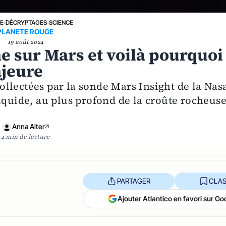
NE
›
DÉCRYPTAGES
›
SCIENCE
PLANETE ROUGE
19 août 2024
ine sur Mars et voilà pourquoi
ajeure
llectées par la sonde Mars Insight de la Nas
iquide, au plus profond de la croûte rocheus
Anna Alter
4 min de lecture
PARTAGER
CLAS
Ajouter Atlantico en favori sur Go