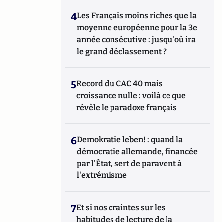
4
Les Français moins riches que la
moyenne européenne pour la 3e
année consécutive : jusqu'où ira
le grand déclassement ?
5
Record du CAC 40 mais
croissance nulle : voilà ce que
révèle le paradoxe français
6
Demokratie leben! : quand la
démocratie allemande, financée
par l'État, sert de paravent à
l'extrémisme
7
Et si nos craintes sur les
habitudes de lecture de la