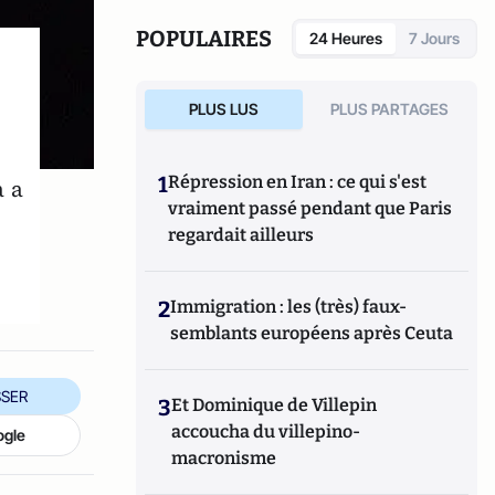
POPULAIRES
24 Heures
7 Jours
PLUS LUS
PLUS PARTAGES
1
Répression en Iran : ce qui s'est
a a
vraiment passé pendant que Paris
e
regardait ailleurs
2
Immigration : les (très) faux-
semblants européens après Ceuta
SER
3
Et Dominique de Villepin
accoucha du villepino-
ogle
macronisme