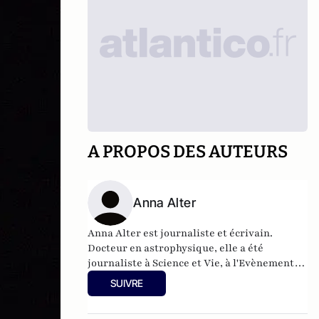
A PROPOS DES AUTEURS
Anna Alter
Anna Alter est journaliste et écrivain.
Docteur en astrophysique, elle a été
journaliste à Science et Vie, à l'Evènement
du jeudi, grand reporter à Marianne et
SUIVRE
rédactrice en chef adjointe de La
Recherche.