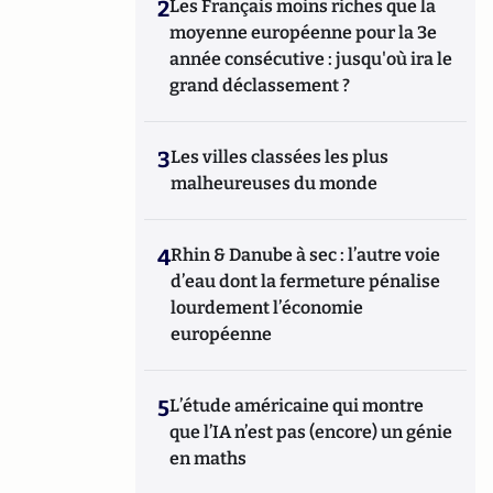
2
Les Français moins riches que la
moyenne européenne pour la 3e
année consécutive : jusqu'où ira le
grand déclassement ?
3
Les villes classées les plus
malheureuses du monde
4
Rhin & Danube à sec : l’autre voie
d’eau dont la fermeture pénalise
lourdement l’économie
européenne
5
L’étude américaine qui montre
que l’IA n’est pas (encore) un génie
en maths