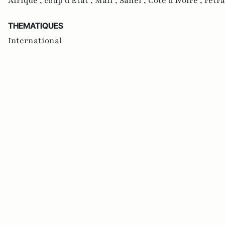
Afrique ,
coup d'Etat ,
Mali ,
Sahel ,
Côte d'Ivoire ,
retra
THEMATIQUES
International