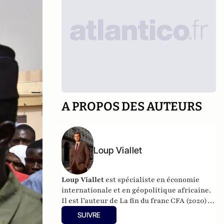
A PROPOS DES AUTEURS
Loup Viallet
Loup Viallet
est spécialiste en économie
internationale et en géopolitique africaine.
Il est l’auteur de
La fin du franc CFA
(2020) et
Après la paix
(2021).
SUIVRE