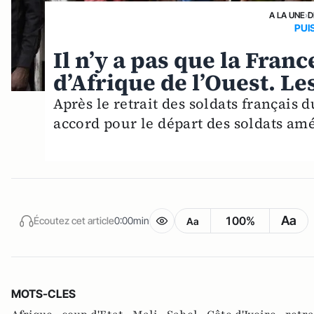
A LA UNE
›
D
PUI
Il n’y a pas que la Fran
d’Afrique de l’Ouest. Le
Après le retrait des soldats français d
accord pour le départ des soldats amé
Aa
100%
Écoutez cet article
0:00min
Aa
MOTS-CLES