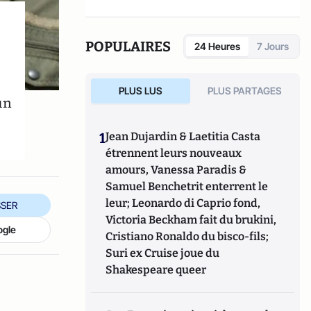
POPULAIRES
24 Heures
7 Jours
PLUS LUS
PLUS PARTAGES
un
1
Jean Dujardin & Laetitia Casta
étrennent leurs nouveaux
amours, Vanessa Paradis &
Samuel Benchetrit enterrent le
leur; Leonardo di Caprio fond,
SER
Victoria Beckham fait du brukini,
ogle
Cristiano Ronaldo du bisco-fils;
Suri ex Cruise joue du
Shakespeare queer