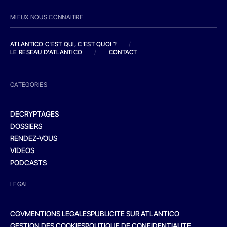
MIEUX NOUS CONNAITRE
ATLANTICO C'EST QUI, C'EST QUOI ?
/
LE RESEAU D'ATLANTICO
/
CONTACT
CATEGORIES
DECRYPTAGES
DOSSIERS
RENDEZ-VOUS
VIDEOS
PODCASTS
LEGAL
CGV
MENTIONS LEGALES
PUBLICITE SUR ATLANTICO
GESTION DES COOKIES
POLITIQUE DE CONFIDENTIALITE