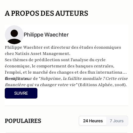
A PROPOS DES AUTEURS
Philippe Waechter
Philippe Waechter est directeur des études économiques
chez
Natixis Asset Management
.
Ses thèmes de prédilection sont l'analyse du cycle
économique, le comportement des banques centrales,
l'emploi, et le marché des changes et des flux internationaux
de capitaux.
Il est l'auteur de "
Subprime, la faillite mondiale ? Cette crise
financière qui va changer votre vie
"
(Editions Alphée, 2008).
SUIVRE
POPULAIRES
24 Heures
7 Jours