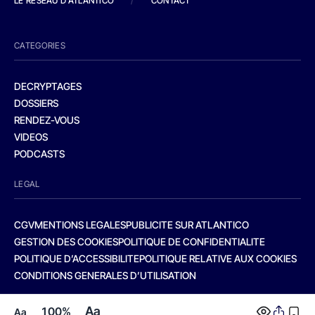
LE RESEAU D'ATLANTICO
/
CONTACT
CATEGORIES
DECRYPTAGES
DOSSIERS
RENDEZ-VOUS
VIDEOS
PODCASTS
LEGAL
CGV
MENTIONS LEGALES
PUBLICITE SUR ATLANTICO
GESTION DES COOKIES
POLITIQUE DE CONFIDENTIALITE
POLITIQUE D’ACCESSIBILITE
POLITIQUE RELATIVE AUX COOKIES
CONDITIONS GENERALES D’UTILISATION
Aa
100%
Aa