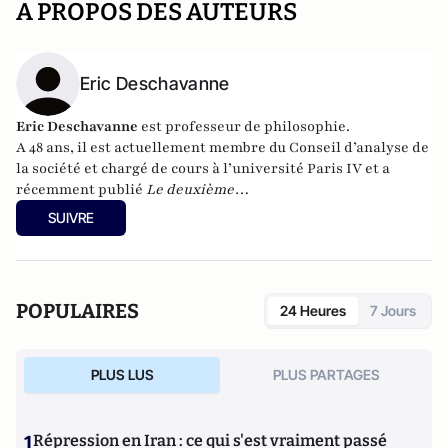
A PROPOS DES AUTEURS
Eric Deschavanne
Eric Deschavanne
est professeur de philosophie.
A 48 ans, il est actuellement membre du Conseil d’analyse de
la société et chargé de cours à l’université Paris IV et a
récemment publié
Le deuxième
humanisme – Introduction à la pensée de Luc Ferry
SUIVRE
(Germina, 2010). Il est également l’auteur, avec Pierre-Henri
Tavoillot, de
Philosophie des âges de la vie
(Grasset, 2007).
POPULAIRES
24 Heures
7 Jours
PLUS LUS
PLUS PARTAGES
1
Répression en Iran : ce qui s'est vraiment passé