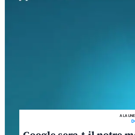
A LA UNE
D