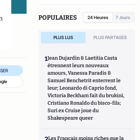
POPULAIRES
h
24 Heures
7 Jours
PLUS LUS
PLUS PARTAGES
1
Jean Dujardin & Laetitia Casta
étrennent leurs nouveaux
SER
amours, Vanessa Paradis &
Samuel Benchetrit enterrent le
ogle
leur; Leonardo di Caprio fond,
Victoria Beckham fait du brukini,
Cristiano Ronaldo du bisco-fils;
Suri ex Cruise joue du
Shakespeare queer
2
Les Français moins riches que la