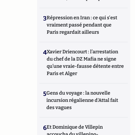
3
Répression en Iran : ce qui s'est
vraiment passé pendant que
Paris regardait ailleurs
4
Xavier Driencourt : l’arrestation
du chef de la DZ Mafia ne signe
qu’une vraie-fausse détente entre
Paris et Alger
5
Gens du voyage : la nouvelle
incursion régalienne d'Attal fait
des vagues
6
Et Dominique de Villepin
accoucha du villepino-