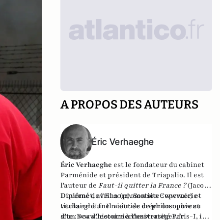
A PROPOS DES AUTEURS
Éric Verhaeghe
Éric Verhaeghe
est le fondateur du
cabinet
Parménide
et président de
Triapalio
. Il est
l'auteur de
Faut-il quitter la France ?
(Jacob-
Duvernet, avril 2012). Son site :
Diplômé de l'Ena (promotion Copernic) et
www.eric-
verhaeghe.fr
titulaire d'une maîtrise de philosophie et
Il vient de créer un nouveau
site :
d'un Dea d'histoire à l'université Paris-I, il
www.lecourrierdesstrateges.fr