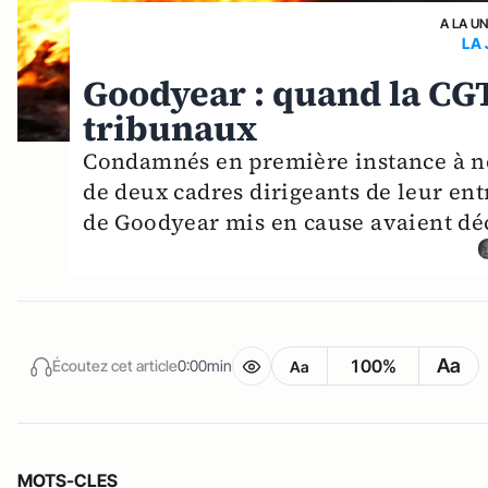
A LA U
LA 
Goodyear : quand la CGT 
tribunaux
Condamnés en première instance à ne
de deux cadres dirigeants de leur ent
de Goodyear mis en cause avaient déc
Aa
100%
Écoutez cet article
0:00min
Aa
MOTS-CLES