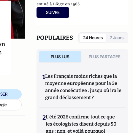
est né à Liège en 1968.
SUIVRE
POPULAIRES
24 Heures
7 Jours
on
s
PLUS LUS
PLUS PARTAGES
1
Les Français moins riches que la
moyenne européenne pour la 3e
année consécutive : jusqu'où ira le
SER
grand déclassement ?
ogle
2
L’été 2026 confirme tout ce que
les écologistes disent depuis 50
ans : non, et voilà pourquoi