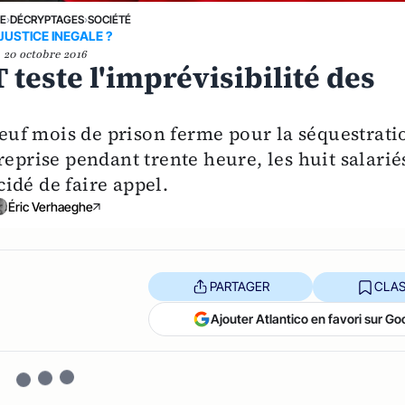
NE
›
DÉCRYPTAGES
›
SOCIÉTÉ
JUSTICE INEGALE ?
20 octobre 2016
teste l'imprévisibilité des
uf mois de prison ferme pour la séquestrati
reprise pendant trente heure, les huit salarié
idé de faire appel.
Éric Verhaeghe
PARTAGER
CLAS
Ajouter Atlantico en favori sur Go