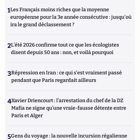
contemporains. Il écrit en ce moment une biographie de
1
Les Français moins riches que la moyenne
Benjamin Disraëli.
européenne pour la 3e année consécutive : jusqu'où
ira le grand déclassement ?
2
L’été 2026 confirme tout ce que les écologistes
disent depuis 50 ans : non, et voilà pourquoi
3
Répression en Iran : ce qui s'est vraiment passé
pendant que Paris regardait ailleurs
4
Xavier Driencourt : l’arrestation du chef de la DZ
Mafia ne signe qu’une vraie-fausse détente entre
Paris et Alger
5
Gens du voyage : la nouvelle incursion régalienne