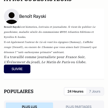
Benoît Rayski
Benoît Rayski
est historien, écrivain et journaliste. Il vient de publier
Le
avec
gauchisme, maladie sénile du communisme
Atlantico Editions et
Eyrolles E-books.
Il est également l'auteur de
Là où vont les cigognes
(Ramsay),
L'affiche
rouge
(Denoël), ou encore de
L'homme que vous aimez haïr
(Grasset)
qui
dénonce l' "anti-sarkozysme primaire" ambiant.
Il a travaillé comme journaliste pour
France Soir
,
L'Événement du jeudi
,
Le Matin de Paris
ou
Globe
.
SUIVRE
POPULAIRES
24 Heures
7 Jours
PLUS LUS
PLUS PARTAGES