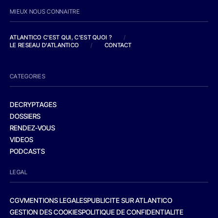
MIEUX NOUS CONNAITRE
ATLANTICO C'EST QUI, C'EST QUOI ?
/
LE RESEAU D'ATLANTICO
/
CONTACT
CATEGORIES
DECRYPTAGES
DOSSIERS
RENDEZ-VOUS
VIDEOS
PODCASTS
LEGAL
CGV
MENTIONS LEGALES
PUBLICITE SUR ATLANTICO
GESTION DES COOKIES
POLITIQUE DE CONFIDENTIALITE