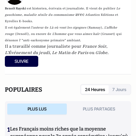
Benoît Rayski
est historien, écrivain et journaliste. Il vient de publier
Le
avec
gauchisme, maladie sénile du communisme
Atlantico Editions et
Eyrolles E-books.
Il est également l'auteur de
Là où vont les cigognes
(Ramsay),
L'affiche
rouge
(Denoël), ou encore de
L'homme que vous aimez haïr
(Grasset)
qui
dénonce l' "anti-sarkozysme primaire" ambiant.
Il a travaillé comme journaliste pour
France Soir
,
L'Événement du jeudi
,
Le Matin de Paris
ou
Globe
.
SUIVRE
POPULAIRES
24 Heures
7 Jours
PLUS LUS
PLUS PARTAGES
1
Les Français moins riches que la moyenne