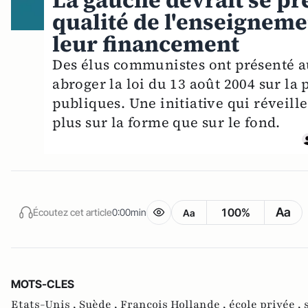
La gauche devrait se pr
qualité de l'enseigneme
leur financement
Des élus communistes ont présenté au
abroger la loi du 13 août 2004 sur la 
publiques. Une initiative qui réveill
plus sur la forme que sur le fond.
Aa
100%
Écoutez cet article
0:00min
Aa
MOTS-CLES
Etats-Unis ,
Suède ,
François Hollande ,
école privée ,