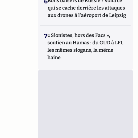
6
Bons baisers de Russie ? Voilà ce
qui se cache derrière les attaques
aux drones à l'aéroport de Leipzig
7
« Sionistes, hors des Facs »,
soutien au Hamas : du GUD à LFI,
les mêmes slogans, la même
haine