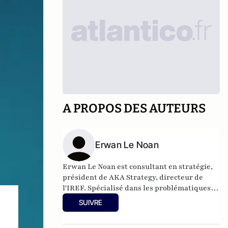
A PROPOS DES AUTEURS
Erwan Le Noan
Erwan Le Noan est consultant en stratégie,
président de AKA Strategy, directeur de
l'IREF. Spécialisé dans les problématiques
de régulation et de stratégies d'influence, il
SUIVRE
a enseigné le droit et l'économie à Sciences
Po et Assas. Il est également membre de la