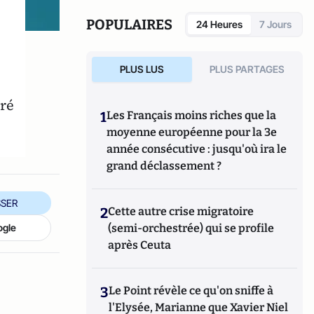
Fondapol et auteur de plusieurs ouvrages.
POPULAIRES
24 Heures
7 Jours
PLUS LUS
PLUS PARTAGES
tré
1
Les Français moins riches que la
moyenne européenne pour la 3e
année consécutive : jusqu'où ira le
grand déclassement ?
SER
2
Cette autre crise migratoire
(semi-orchestrée) qui se profile
ogle
après Ceuta
3
Le Point révèle ce qu'on sniffe à
l'Elysée, Marianne que Xavier Niel