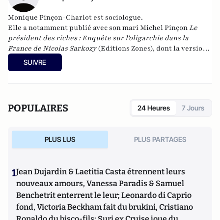
Monique Pinçon-Charlot est sociologue.
Elle a notamment publié avec son mari Michel Pinçon
Le
président des riches : Enquête sur l'oligarchie dans la
France de Nicolas Sarkozy
(Editions Zones), dont la version
actualisée sortira le 15 septembre prochain.
SUIVRE
POPULAIRES
24 Heures
7 Jours
PLUS LUS
PLUS PARTAGES
1
Jean Dujardin & Laetitia Casta étrennent leurs
nouveaux amours, Vanessa Paradis & Samuel
Benchetrit enterrent le leur; Leonardo di Caprio
fond, Victoria Beckham fait du brukini, Cristiano
Ronaldo du bisco-fils; Suri ex Cruise joue du