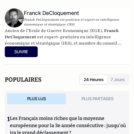
Franck DeCloquement
Franck DeCloquement est praticien et expert en intelligence
économique et stratégique (IES)
Ancien de l’Ecole de Guerre Economique (EGE),
Franck
DeCloquement
est expert-praticien en intelligence
économique et stratégique (IES), et membre du conseil
scientifique de l’Institut d’Études de Géopolitique
SUIVRE
Appliquée - EGA. Il intervient comme conseil en appui aux
directions d'entreprises implantées en France et à
l'international, dans des environnements concurrentiels et
complexes. Membre du CEPS, de la CyberTaskforce et du
POPULAIRES
24 Heures
7 Jours
Cercle K2, il est aussi spécialiste des problématiques ayant
trait à l'impact des nouvelles technologies et du cyber, sur
les écosystèmes économique et sociaux. Mais également, sur
PLUS LUS
PLUS PARTAGES
la prégnance des conflits géoéconomiques et des ingérences
extérieures déstabilisantes sur les Etats européens.
Professeur à l'IRIS (l’Institut de Relations Internationales
1
Les Français moins riches que la moyenne
et Stratégiques), il y enseigne l'intelligence économique, les
stratégies d’influence, ainsi que l'impact des ingérences
européenne pour la 3e année consécutive : jusqu'où
malveillantes et des actions d’espionnage dans la sphère
ira le grand déclassement ?