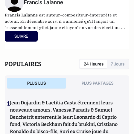
Francis Lalanne
Francis Lalanne
est auteur-compositeur-interprète et
acteur. En décembre 2018, il a annoncé qu'il lançait un
"rassemblement gilet jaune citoyen" en vue des élections
européennes de mai 2019.
SUIVRE
POPULAIRES
24 Heures
7 Jours
PLUS LUS
PLUS PARTAGES
1
Jean Dujardin & Laetitia Casta étrennent leurs
nouveaux amours, Vanessa Paradis & Samuel
Benchetrit enterrent le leur; Leonardo di Caprio
fond, Victoria Beckham fait du brukini, Cristiano
Ronaldo du bisco-fils; Suri ex Cruise joue du