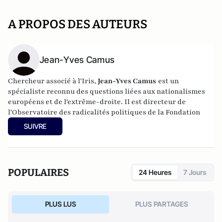
A PROPOS DES AUTEURS
Jean-Yves Camus
Chercheur associé à l'Iris,
Jean-Yves Camus
est un
spécialiste reconnu des questions liées aux nationalismes
européens et de l'extrême-droite. Il est directeur de
l'Observatoire des radicalités politiques de la Fondation
Jean-Jaurès
et senior fellow au Centre for the Analysis of
SUIVRE
the Radical Right (CARR)
Il a notamment co-publié
Les droites extrêmes en Europe
(2015, éditions du Seuil).
POPULAIRES
24 Heures
7 Jours
PLUS LUS
PLUS PARTAGES